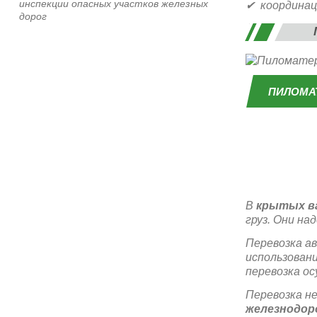
инспекции опасных участков железных
✔ координаци
дорог
ПИЛОМА
В
крытых в
груз. Они н
Перевозка ав
использован
перевозка о
Перевозка н
железнодо