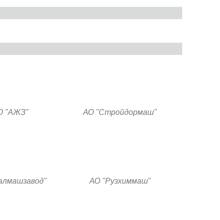
 "АЖЗ"
АО "Стройдормаш"
алмашзавод"
АО "Рузхиммаш"