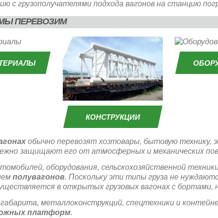
ю с грузополучателями подхода вагонов на станцию погр
МЫ ПЕРЕВОЗИМ
ТЕРИАЛЫ
ОБОР
КОНСТРУКЦИИ
агонах
обычно перевозят хозтовары, бытовую технику, з
адежно защищают его от атмосферных и механических по
томобилей, оборудования, сельскохозяйственной техники,
ием
полувагонов
. Поскольку эти типы груза не нуждают
существляется в открытых грузовых вагонах с бортами, н
егабарита, металлоконструкций, спецтехники и контейн
рожных платформ
.