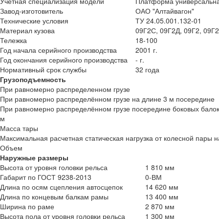
Учетная специализация модели
Платформа универсальн
Завод-изготовитель
ОАО "Алтайвагон"
Технические условия
ТУ 24.05.001.132-01
Материал кузова
09Г2С, 09Г2Д, 09Г2, 09Г
Тележка
18-100
Год начала серийного производства
2001 г.
Год окончания серийного производства
- г.
Нормативный срок службы
32 года
Грузоподъемность
При равномерно распределенном грузе
При равномерно распределённом грузе на длине 3 м посередине
При равномерно распределённом грузе посередине боковых балок
м
Масса тары
Максимальная расчетная статическая нагрузка от колесной пары 
Объем
Наружные размеры
Высота от уровня головки рельса
1 810 мм
Габарит по ГОСТ 9238-2013
0-ВМ
Длина по осям сцепления автосцепок
14 620 мм
Длина по концевым балкам рамы
13 400 мм
Ширина по раме
2 870 мм
Высота пола от уровня головки рельса
1 300 мм