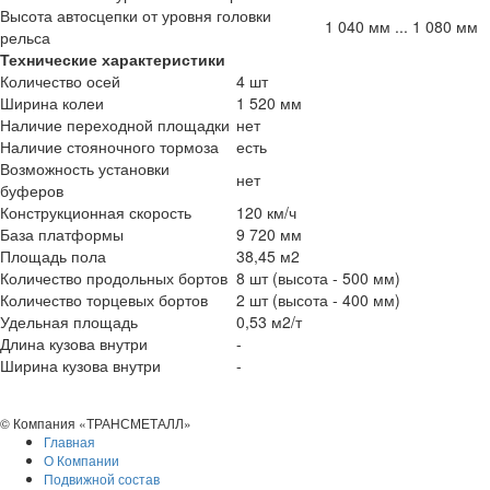
Высота автосцепки от уровня головки
1 040 мм ... 1 080 мм
рельса
Технические характеристики
Количество осей
4 шт
Ширина колеи
1 520 мм
Наличие переходной площадки
нет
Наличие стояночного тормоза
есть
Возможность установки
нет
буферов
Конструкционная скорость
120 км/ч
База платформы
9 720 мм
Площадь пола
38,45 м2
Количество продольных бортов
8 шт (высота - 500 мм)
Количество торцевых бортов
2 шт (высота - 400 мм)
Удельная площадь
0,53 м2/т
Длина кузова внутри
-
Ширина кузова внутри
-
© Компания «ТРАНСМЕТАЛЛ»
Главная
О Компании
Подвижной состав