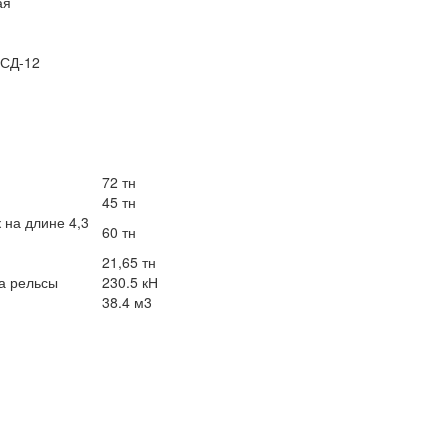
ая
2СД-12
72 тн
45 тн
 на длине 4,3
60 тн
21,65 тн
на рельсы
230.5 кН
38.4 м3