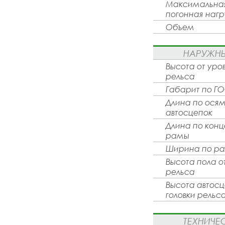
Максимальная
погонная нагр
Объем
НАРУЖН
Высота от уров
рельса
Габарит по ГО
Длина по ося
автосцепок
Длина по кон
рамы
Ширина по р
Высота пола от
рельса
Высота автосц
головки рельс
ТЕХНИЧЕ