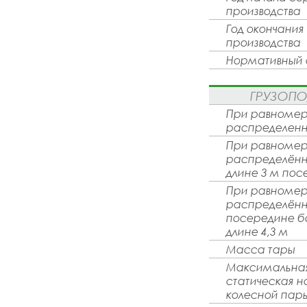
производства
Год окончания
производства
Нормативный 
ГРУЗОП
При равноме
распределенн
При равноме
распределённ
длине 3 м по
При равноме
распределённ
посередине б
длине 4,3 м
Масса тары
Максимальная
статическая н
колесной пар